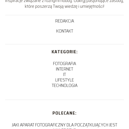
inspiracje związane z różnymi hobby. Odkryj pasjonujące zasoby,
które poszerzą Twoją wiedzę i umiejętności!
REDAKCJA
KONTAKT
KATEGORIE:
FOTOGRAFIA
INTERNET
IT
LIFESTYLE
TECHNOLOGIA
POLECANE:
JAKI APARAT FOTOGRAFICZNY DLA POCZĄTKUJĄCYCH JEST