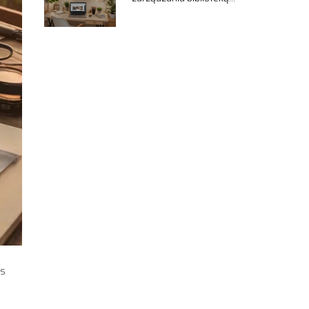
zdjęć
as