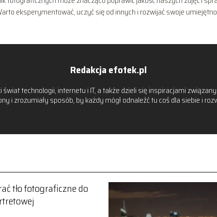
 fotograficznych może znacząco poprawić jakość naszych zdjęć i spra
 Warto eksperymentować, uczyć się od innych i rozwijać swoje umiejętno
Redakcja efotek.pl
 świat technologii, internetu i IT, a także dzieli się inspiracjami zwią
y i zrozumiały sposób, by każdy mógł odnaleźć tu coś dla siebie i ro
ać tło fotograficzne do
rtretowej