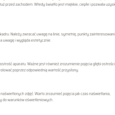
i tuż przed zachodem. Wtedy światło jest miękkie, ciepłe i pozwala uzys
kadru. Należy zwracać uwagę na linie, symetrię, punkty zainteresowan
a uwagę i wygląda estetycznie.
ostrość aparatu. Ważne jest również zrozumienie pojęcia głębi ostrości
ontrolować poprzez odpowiednią wartość przysłony.
 naświetlonych zdjęć. Warto zrozumieć pojęcia jak czas naświetlania,
ry do warunków oświetleniowych.