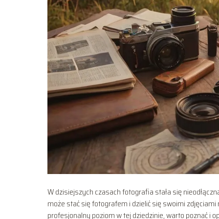
W dzisiejszych czasach fotografia stała się nieodłącz
może stać się fotografem i dzielić się swoimi zdjęcia
profesjonalny poziom w tej dziedzinie, warto poznać i 