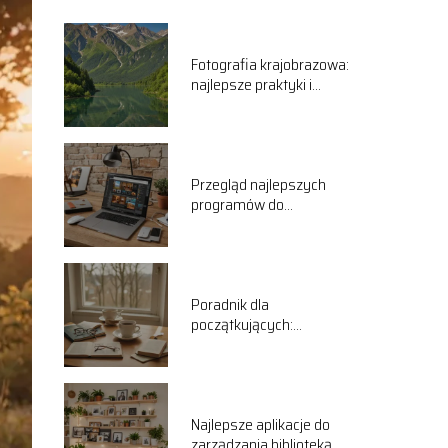
Fotografia krajobrazowa:
najlepsze praktyki i
wskazówki
Przegląd najlepszych
programów do
wywoływania zdjęć RAW
Poradnik dla
początkujących:
kompozycja w fotografii
Najlepsze aplikacje do
zarządzania biblioteką