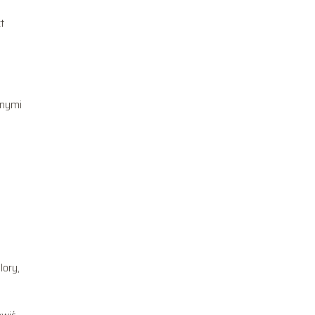
t
żnymi
lory,