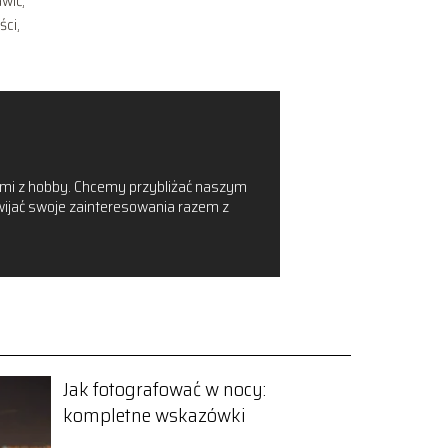
wić,
ści,
zanymi z hobby. Chcemy przybliżać naszym
zwijać swoje zainteresowania razem z
Jak fotografować w nocy:
kompletne wskazówki