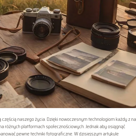
ną częścią naszego życia. Dzięki nowoczesnym technologiom każdy z n
mi na różnych platformach społecznościowych. Jednak aby osiągnąć
opanować pewne techniki fotograficzne. W dzisiejszym artykule