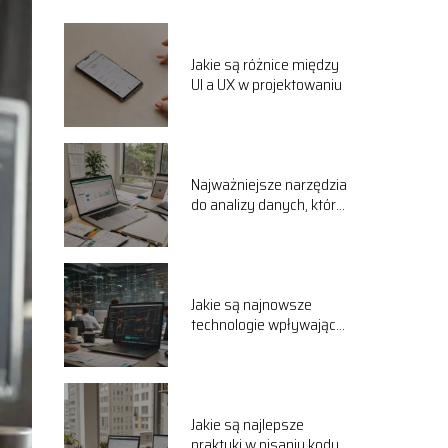
Jakie są różnice między
UI a UX w projektowaniu
Najważniejsze narzędzia
do analizy danych, które
warto znać
Jakie są najnowsze
technologie wpływające
na rozwój IT
Jakie są najlepsze
praktyki w pisaniu kodu