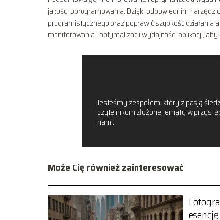
jakości oprogramowania. Dzięki odpowiednim narzędzi
programistycznego oraz poprawić szybkość działania ap
monitorowania i optymalizacji wydajności aplikacji, aby
Jesteśmy zespołem, który z pasją śledzi
czytelnikom złożone tematy w przystępn
nami.
Może Cię również zainteresować
Fotogra
esencję