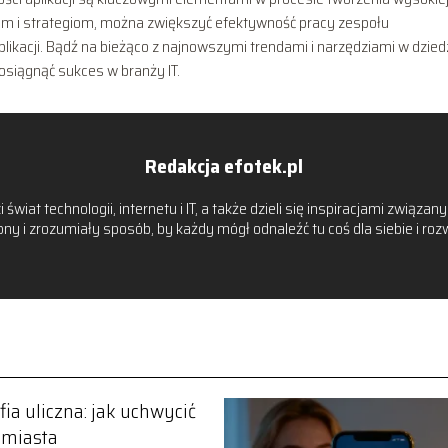
om i strategiom, można zwiększyć efektywność pracy zespołu
likacji. Bądź na bieżąco z najnowszymi trendami i narzędziami w dzied
 osiągnąć sukces w branży IT.
Redakcja efotek.pl
 świat technologii, internetu i IT, a także dzieli się inspiracjami zwią
y i zrozumiały sposób, by każdy mógł odnaleźć tu coś dla siebie i ro
fia uliczna: jak uchwycić
 miasta