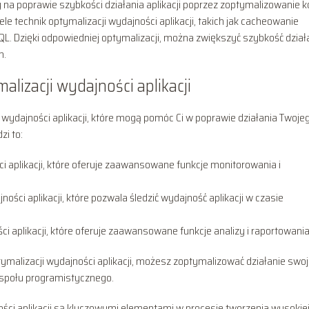
y na poprawie szybkości działania aplikacji poprzez zoptymalizowanie k
ele technik optymalizacji wydajności aplikacji, takich jak cacheowanie
L. Dzięki odpowiedniej optymalizacji, można zwiększyć szybkość dział
h.
lizacji wydajności aplikacji
i wydajności aplikacji, które mogą pomóc Ci w poprawie działania Twoje
zi to:
i aplikacji, które oferuje zaawansowane funkcje monitorowania i
ci aplikacji, które pozwala śledzić wydajność aplikacji w czasie
 aplikacji, które oferuje zaawansowane funkcje analizy i raportowania
ymalizacji wydajności aplikacji, możesz zoptymalizować działanie swo
społu programistycznego.
ci aplikacji są kluczowymi elementami w procesie tworzenia wysokie