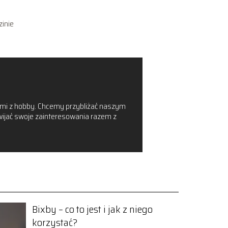
zinie
zanymi z hobby. Chcemy przybliżać naszym
zwijać swoje zainteresowania razem z
Bixby – co to jest i jak z niego
korzystać?