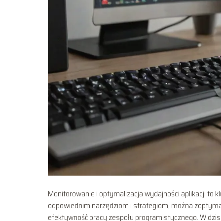
Monitorowanie i optymalizacja wydajności aplikacji to 
odpowiednim narzędziom i strategiom, można zoptymaliz
efektywność pracy zespołu programistycznego. W dzis