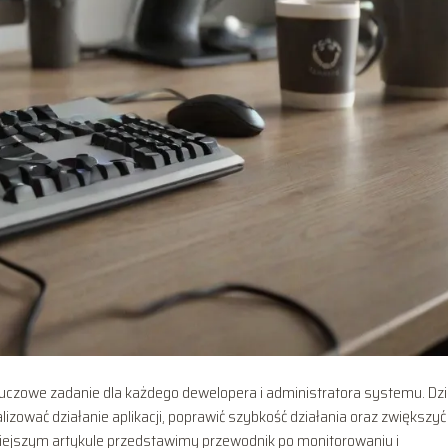
kluczowe zadanie dla każdego dewelopera i administratora systemu. Dzi
ować działanie aplikacji, poprawić szybkość działania oraz zwiększyć
iejszym artykule przedstawimy przewodnik po monitorowaniu i