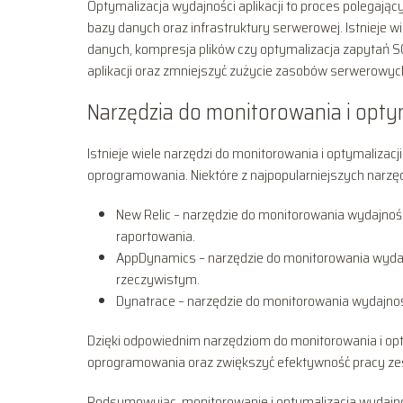
Optymalizacja wydajności aplikacji to proces polegając
bazy danych oraz infrastruktury serwerowej. Istnieje wi
danych, kompresja plików czy optymalizacja zapytań SQ
aplikacji oraz zmniejszyć zużycie zasobów serwerowyc
Narzędzia do monitorowania i optyma
Istnieje wiele narzędzi do monitorowania i optymalizacj
oprogramowania. Niektóre z najpopularniejszych narzęd
New Relic – narzędzie do monitorowania wydajnośc
raportowania.
AppDynamics – narzędzie do monitorowania wydajnoś
rzeczywistym.
Dynatrace – narzędzie do monitorowania wydajności
Dzięki odpowiednim narzędziom do monitorowania i opt
oprogramowania oraz zwiększyć efektywność pracy ze
Podsumowując, monitorowanie i optymalizacja wydajnoś