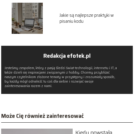
Jakie są najlepsze praktyki w
pisaniu kodu
Redakcja efotek.pl
Jesteśmy zespołem, który z pasją śledzi świat technologii, internetu i IT, a
także dzieli się inspiracjami związanymi z hobby. Chcemy przybliżać
naszym czytelnikom złożone tematy w przystępny i zrozumiały sposób,
by każdy mógł odnaleźć tu coś dla siebie i rozwijać swoje
zainteresowania razem z nami.
Może Cię również zainteresować
Kiedy powstała