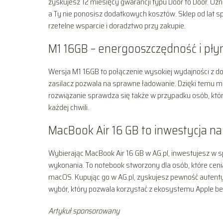
zyskujesz 12 miesięcy gwarancji typu Door to Door. Oz
a Ty nie ponosisz dodatkowych kosztów. Sklep od lat sp
rzetelne wsparcie i doradztwo przy zakupie.
M1 16GB – energooszczędność i pły
Wersja M1 16GB to połączenie wysokiej wydajności z d
zasilacz pozwala na sprawne ładowanie. Dzięki temu moż
rozwiązanie sprawdza się także w przypadku osób, któr
każdej chwili.
MacBook Air 16 GB to inwestycja na 
Wybierając MacBook Air 16 GB w AG.pl, inwestujesz w sp
wykonania. To notebook stworzony dla osób, które cen
macOS. Kupując go w AG.pl, zyskujesz pewność autentyc
wybór, który pozwala korzystać z ekosystemu Apple 
Artykuł sponsorowany