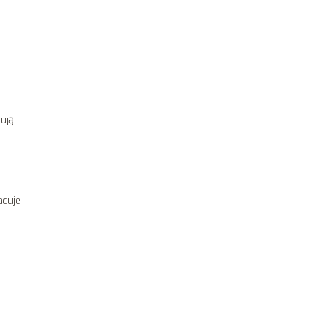
ują
acuje