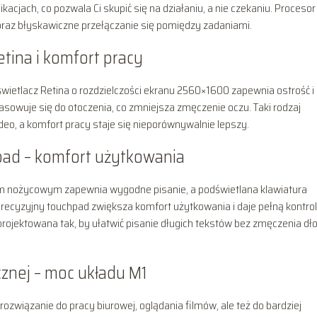
kacjach, co pozwala Ci skupić się na działaniu, a nie czekaniu. Procesor
az błyskawiczne przełączanie się pomiędzy zadaniami.
tina i komfort pracy
wietlacz Retina o rozdzielczości ekranu 2560×1600 zapewnia ostrość i
pasowuje się do otoczenia, co zmniejsza zmęczenie oczu. Taki rodzaj
deo, a komfort pracy staje się nieporównywalnie lepszy.
pad – komfort użytkowania
 nożycowym zapewnia wygodne pisanie, a podświetlana klawiatura
recyzyjny touchpad zwiększa komfort użytkowania i daje pełną kontro
jektowana tak, by ułatwić pisanie długich tekstów bez zmęczenia dłon
icznej – moc układu M1
ozwiązanie do pracy biurowej, oglądania filmów, ale też do bardziej