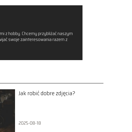
zanymi z hobby. Chcemy przybliżać naszym
zwijać swoje zainteresowania razem z
Jak robić dobre zdjęcia?
2025-08-18