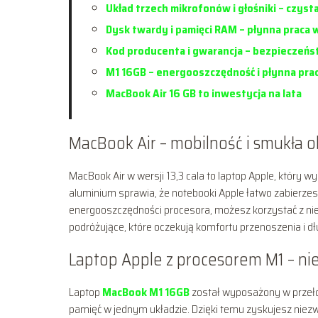
Układ trzech mikrofonów i głośniki – czyst
Dysk twardy i pamięci RAM – płynna praca
Kod producenta i gwarancja – bezpieczeń
M1 16GB – energooszczędność i płynna pra
MacBook Air 16 GB to inwestycja na lata
MacBook Air – mobilność i smukła
MacBook Air w wersji 13,3 cala to laptop Apple, który 
aluminium sprawia, że notebooki Apple łatwo zabierzesz
energooszczędności procesora, możesz korzystać z ni
podróżujące, które oczekują komfortu przenoszenia i dług
Laptop Apple z procesorem M1 – n
Laptop
MacBook M1 16GB
został wyposażony w przełom
pamięć w jednym układzie. Dzięki temu zyskujesz niez