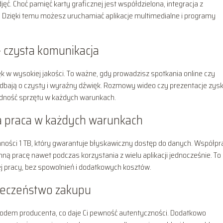
ć. Choć pamięć karty graficznej jest współdzielona, integracja z
e. Dzięki temu możesz uruchamiać aplikacje multimedialne i programy
– czysta komunikacja
 w wysokiej jakości. To ważne, gdy prowadzisz spotkania online czy
bają o czysty i wyraźny dźwięk. Rozmowy wideo czy prezentacje zysk
wodność sprzętu w każdych warunkach.
a praca w każdych warunkach
ości 1 TB, który gwarantuje błyskawiczny dostęp do danych. Współpr
nną pracę nawet podczas korzystania z wielu aplikacji jednocześnie. To
j pracy, bez spowolnień i dodatkowych kosztów.
pieczeństwo zakupu
kodem producenta, co daje Ci pewność autentyczności. Dodatkowo