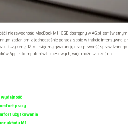
lność i niezawodność, MacBook M1 16GB dostępny w AG.pl jest świetnym
ennym zadaniom, a jednocześnie poradzi sobie w trakcie intensywnej p
sz najniższą cenę, 12-miesięczną gwarancję oraz pewność sprawdzonego
ebooków Apple i komputerów biznesowych, więc możesz liczyć na
a wydajność
komfort pracy
omfort użytkowania
 moc układu M1