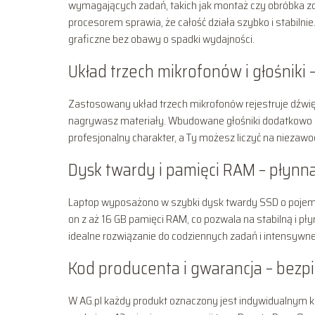
wymagających zadań, takich jak montaż czy obróbka zdję
procesorem sprawia, że całość działa szybko i stabilni
graficzne bez obawy o spadki wydajności.
Układ trzech mikrofonów i głośniki 
Zastosowany układ trzech mikrofonów rejestruje dźwięk
nagrywasz materiały. Wbudowane głośniki dodatkowo d
profesjonalny charakter, a Ty możesz liczyć na nieza
Dysk twardy i pamięci RAM – płynn
Laptop wyposażono w szybki dysk twardy SSD o pojemn
on z aż 16 GB pamięci RAM, co pozwala na stabilną i pły
idealne rozwiązanie do codziennych zadań i intensywne
Kod producenta i gwarancja – bez
W AG.pl każdy produkt oznaczony jest indywidualnym 