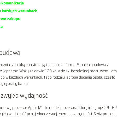
a komunikacja
 w każdych warunkach
stwo zakupu
ca
 obudowa
wyróżnia się lekką konstrukcją i elegancką formą. Smukła obudowa z
 w podróż. Waży zaledwie 1,29 kg, a dzięki bezgłośnej pracy wentylator
ego w każdych warunkach. Tego rodzaju laptopa docenią osoby często
iej pracy baterii.
iezwykła wydajność
owy procesor Apple M1. To model procesora, który integruje CPU, GP
wykłą wydajność przy jednoczesnej energooszczędności. Seria proceso