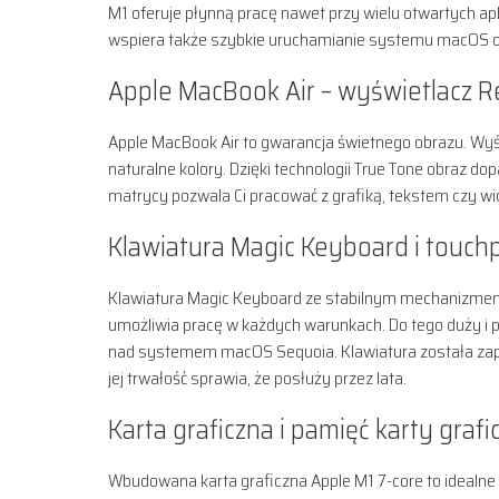
M1 oferuje płynną pracę nawet przy wielu otwartych apli
wspiera także szybkie uruchamianie systemu macOS or
Apple MacBook Air – wyświetlacz Re
Apple MacBook Air to gwarancja świetnego obrazu. Wyś
naturalne kolory. Dzięki technologii True Tone obraz do
matrycy pozwala Ci pracować z grafiką, tekstem czy wi
Klawiatura Magic Keyboard i touch
Klawiatura Magic Keyboard ze stabilnym mechanizmem
umożliwia pracę w każdych warunkach. Do tego duży i p
nad systemem macOS Sequoia. Klawiatura została zapro
jej trwałość sprawia, że posłuży przez lata.
Karta graficzna i pamięć karty graf
Wbudowana karta graficzna Apple M1 7-core to idealne r