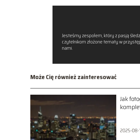
Jesteśmy zespołem, który z pasją śledzi
czytelnikom złożone tematy w przystępn
nami.
Może Cię również zainteresować
Jak fot
komple
2025-08-