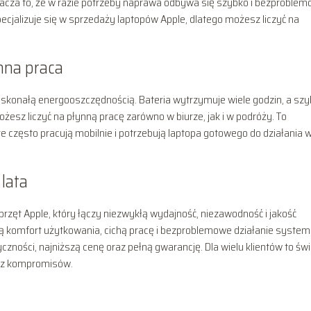
nacza to, że w razie potrzeby naprawa odbywa się szybko i bezproblem
ecjalizuje się w sprzedaży laptopów Apple, dlatego możesz liczyć na
nna praca
oskonałą energooszczędnością. Bateria wytrzymuje wiele godzin, a szy
esz liczyć na płynną pracę zarówno w biurze, jak i w podróży. To
e często pracują mobilnie i potrzebują laptopa gotowego do działania 
lata
rzęt Apple, który łączy niezwykłą wydajność, niezawodność i jakość
ią komfort użytkowania, cichą pracę i bezproblemowe działanie syste
zności, najniższą cenę oraz pełną gwarancję. Dla wielu klientów to św
bez kompromisów.