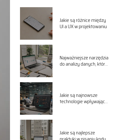
Jakie są różnice między
UI a UX w projektowaniu
Najważniejsze narzędzia
do analizy danych, które
warto znać
Jakie są najnowsze
technologie wpływające
na rozwój IT
Jakie są najlepsze
praktyki w pisaniu kodu